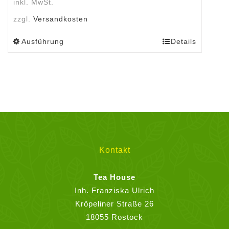
inkl. MwSt.
zzgl.
Versandkosten
Ausführung
Details
Dieses
Produkt
weist
mehrere
Varianten
auf.
Die
Optionen
können
Kontakt
auf
der
Tea House
Produktseite
Inh. Franziska Ulrich
gewählt
Kröpeliner Straße 26
werden
18055 Rostock