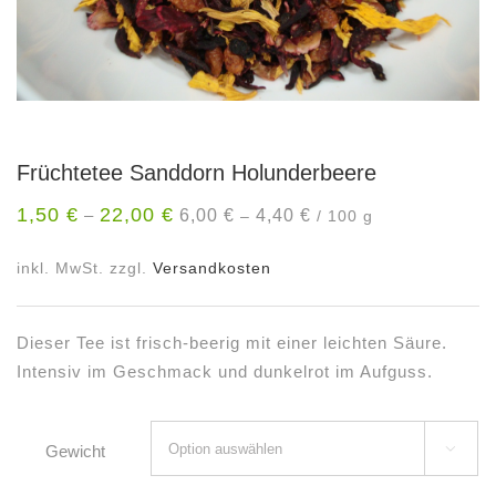
Früchtetee Sanddorn Holunderbeere
1,50
€
22,00
€
6,00
€
4,40
€
–
–
/
100
g
inkl. MwSt.
zzgl.
Versandkosten
Dieser Tee ist frisch-beerig mit einer leichten Säure.
Intensiv im Geschmack und dunkelrot im Aufguss.
Gewicht
