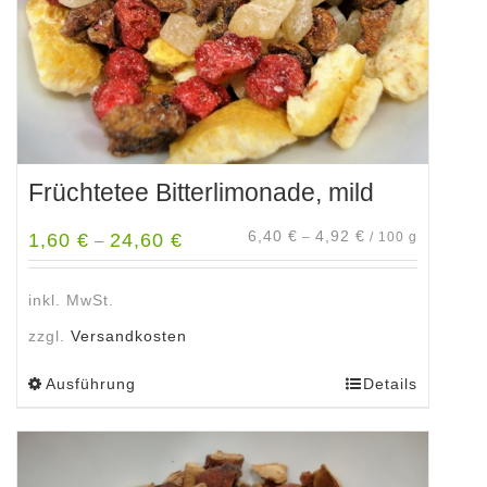
Produktseite
gewählt
werden
Früchtetee Bitterlimonade, mild
6,40
€
4,92
€
1,60
€
24,60
€
–
/
100
g
–
inkl. MwSt.
zzgl.
Versandkosten
Ausführung
Details
Dieses
Produkt
weist
mehrere