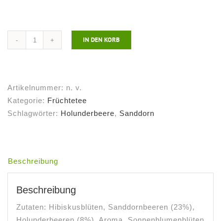
IN DEN KORB
Früchtetee
Sanddorn
Holunderbeere
Menge
Artikelnummer:
n. v.
Kategorie:
Früchtetee
Schlagwörter:
Holunderbeere
,
Sanddorn
Beschreibung
Beschreibung
Zutaten: Hibiskusblüten, Sanddornbeeren (23%),
Holunderbeeren (8%), Aroma, Sonnenblumenblüten