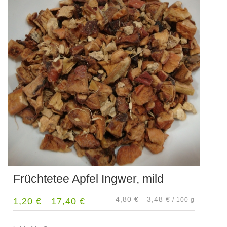
Varianten
auf.
Die
Optionen
können
auf
der
Produktseite
gewählt
werden
Früchtetee Apfel Ingwer, mild
4,80
€
3,48
€
1,20
€
17,40
€
–
/
100
g
–