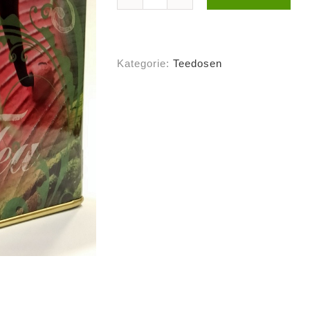
Dose
Tea
Journey,
100g
Kategorie:
Teedosen
Menge