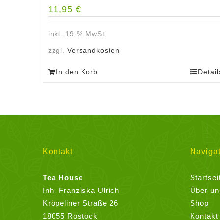
11,95
€
inkl. 19 % MwSt.
zzgl.
Versandkosten
In den Korb
Detail
Kontakt
Navigat
Tea House
Startsei
Inh. Franziska Ulrich
Über un
Kröpeliner Straße 26
Shop
18055 Rostock
Kontakt