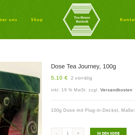
ber uns
Shop
Konta
Dose Tea Journey, 100g
5,10
€
2 vorrätig
inkl. 19 % MwSt.
zzgl.
Versandkosten
100g Dose mit Plug-in-Deckel, Maß
IN DEN KORB