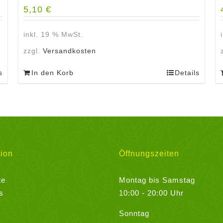
5,10
€
inkl. 19 % MwSt.
zzgl.
Versandkosten
s
In den Korb
Details
ion
Öffnungszeiten
te
Montag bis Samstag
s
10:00 - 20:00 Uhr
Sonntag