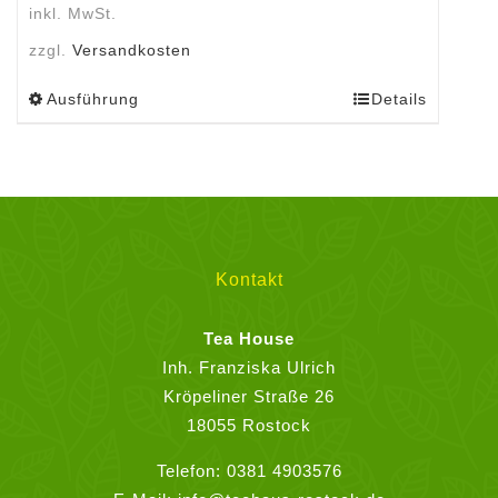
inkl. MwSt.
zzgl.
Versandkosten
Ausführung
Details
Dieses
Produkt
weist
mehrere
Varianten
auf.
Die
Kontakt
Optionen
können
Tea House
auf
Inh. Franziska Ulrich
der
Kröpeliner Straße 26
Produktseite
18055 Rostock
gewählt
Telefon:
0381 4903576
werden