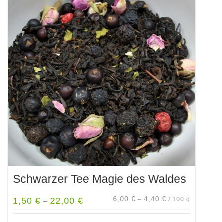
Schwarzer Tee Magie des Waldes
6,00
€
4,40
€
1,50
€
22,00
€
–
/
100
g
–