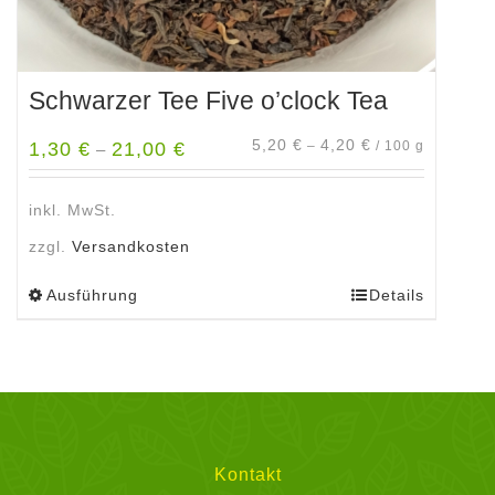
Schwarzer Tee Five o’clock Tea
5,20
€
4,20
€
1,30
€
21,00
€
–
/
100
g
–
inkl. MwSt.
zzgl.
Versandkosten
Ausführung
Details
Dieses
Produkt
weist
mehrere
Varianten
auf.
Die
Kontakt