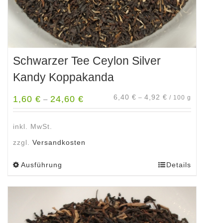
werden
Schwarzer Tee Ceylon Silver
Kandy Koppakanda
6,40
€
4,92
€
1,60
€
24,60
€
–
/
100
g
–
inkl. MwSt.
zzgl.
Versandkosten
Ausführung
Details
Dieses
Produkt
weist
mehrere
Varianten