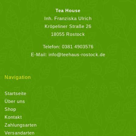
Optionen
können
Tea House
auf
Inh. Franziska Ulrich
der
Kröpeliner Straße 26
Produktseite
18055 Rostock
gewählt
Telefon:
0381 4903576
werden
E-Mail:
info@teehaus-rostock.de
Navigation
Startseite
Über uns
Shop
Kontakt
Zahlungsarten
Versandarten