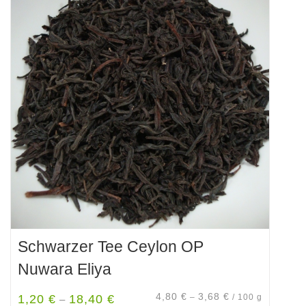
Schwarzer Tee Ceylon OP
Nuwara Eliya
4,80
€
3,68
€
1,20
€
18,40
€
–
/
100
g
–