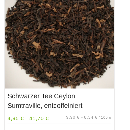
auf.
Die
Optionen
können
auf
der
Produktseite
gewählt
werden
Schwarzer Tee Ceylon
Sumtraville, entcoffeiniert
9,90
€
8,34
€
4,95
€
41,70
€
–
/
100
g
–