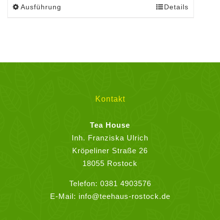
Ausführung
Details
Dieses
Produkt
weist
mehrere
Varianten
auf.
Die
Optionen
Kontakt
können
auf
Tea House
der
Inh. Franziska Ulrich
Produktseite
Kröpeliner Straße 26
gewählt
18055 Rostock
werden
Telefon:
0381 4903576
E-Mail:
info@teehaus-rostock.de