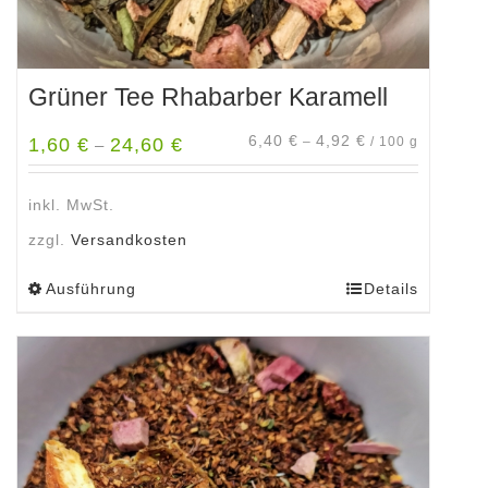
Grüner Tee Rhabarber Karamell
6,40
€
4,92
€
1,60
€
24,60
€
–
/
100
g
–
inkl. MwSt.
zzgl.
Versandkosten
Ausführung
Details
Dieses
Produkt
weist
mehrere
Varianten
auf.
Die