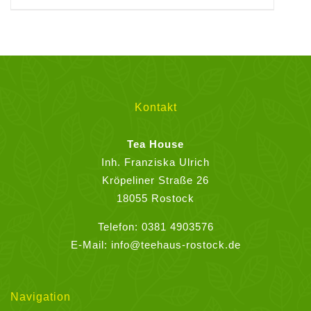
Produkt
weist
mehrere
Varianten
auf.
Die
Kontakt
Optionen
können
Tea House
auf
Inh. Franziska Ulrich
der
Kröpeliner Straße 26
Produktseite
18055 Rostock
gewählt
Telefon:
0381 4903576
werden
E-Mail:
info@teehaus-rostock.de
Navigation