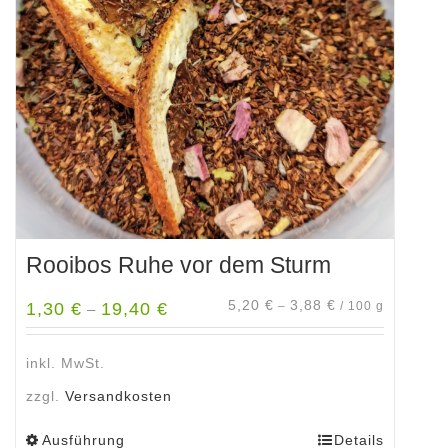
Optionen
können
auf
der
Produktseite
gewählt
werden
Rooibos Ruhe vor dem Sturm
5,20
€
3,88
€
1,30
€
19,40
€
–
/
100
g
–
inkl. MwSt.
zzgl.
Versandkosten
Ausführung
Details
Dieses