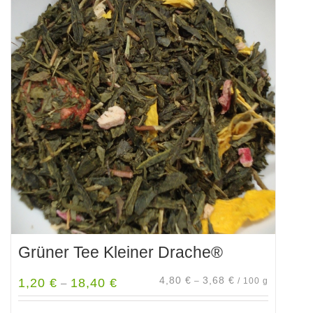
Grüner Tee Kleiner Drache®
4,80
€
3,68
€
1,20
€
18,40
€
–
/
100
g
–