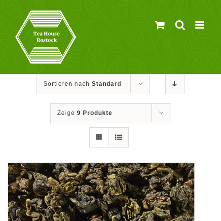
Zum
Inhalt
springen
Sortieren nach
Standard
Zeige
9 Produkte