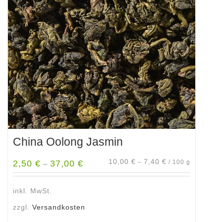
China Oolong Jasmin
10,00
€
7,40
€
2,50
€
37,00
€
–
/
100
g
–
inkl. MwSt.
zzgl.
Versandkosten