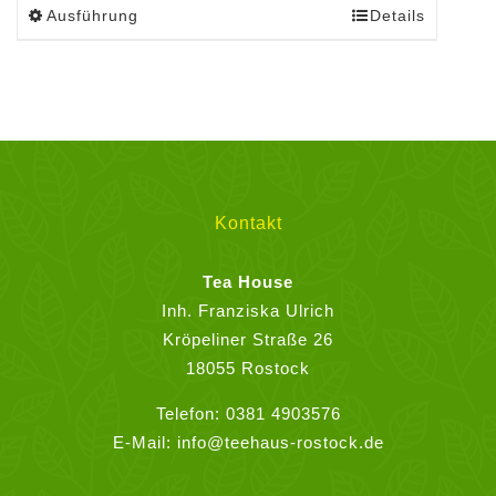
Ausführung
Details
Dieses
Produkt
weist
mehrere
Varianten
auf.
Die
Optionen
Kontakt
können
auf
Tea House
der
Inh. Franziska Ulrich
Produktseite
Kröpeliner Straße 26
gewählt
18055 Rostock
werden
Telefon:
0381 4903576
E-Mail:
info@teehaus-rostock.de