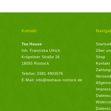
weist
mehrere
Varianten
auf.
Die
Kontakt
Navigat
Optionen
können
Tea House
Startsei
auf
Inh. Franziska Ulrich
Über un
der
Kröpeliner Straße 26
Shop
Produktseite
18055 Rostock
Kontakt
gewählt
Zahlung
Telefon:
0381 4903576
werden
Versand
E-Mail:
info@teehaus-rostock.de
Allgeme
Impres
Datensc
Widerru
Datensc