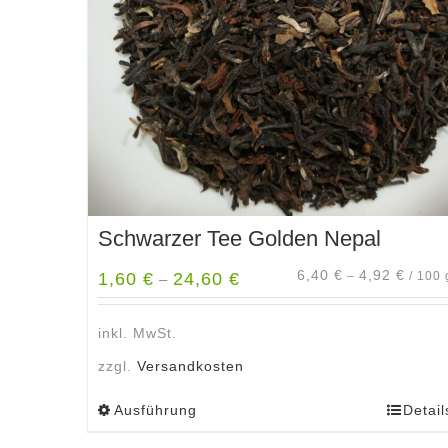
Schwarzer Tee Golden Nepal
6,40
€
4,92
€
1,60
€
24,60
€
–
/
100
–
inkl. MwSt.
zzgl.
Versandkosten
Ausführung
Detail
Dieses
Produkt