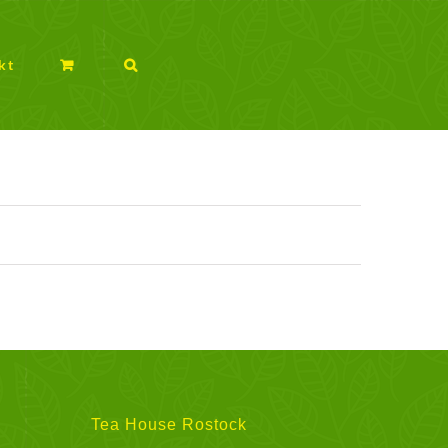
kt
Tea House Rostock