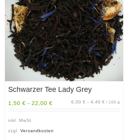
Schwarzer Tee Lady Grey
6,00
€
4,40
€
1,50
€
22,00
€
–
/
100
g
–
inkl. MwSt.
zzgl.
Versandkosten