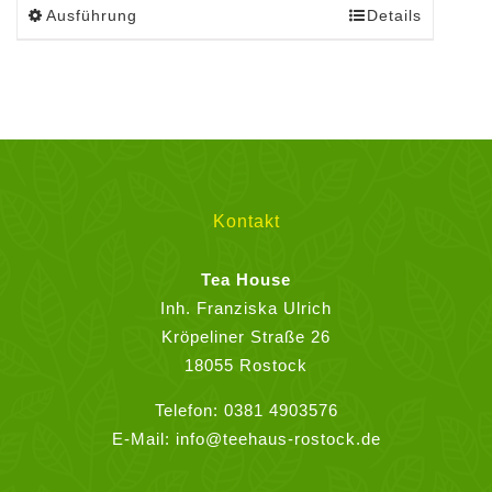
Ausführung
Details
Dieses
Produkt
weist
mehrere
Varianten
auf.
Die
Optionen
Kontakt
können
auf
Tea House
der
Inh. Franziska Ulrich
Produktseite
Kröpeliner Straße 26
gewählt
18055 Rostock
werden
Telefon:
0381 4903576
E-Mail:
info@teehaus-rostock.de