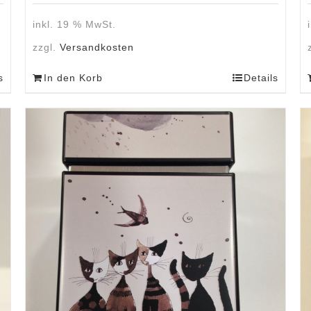
inkl. 19 % MwSt.
zzgl.
Versandkosten
s
In den Korb
Details