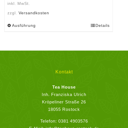
inkl. MwSt.
zzgl.
Versandkosten
Ausführung
Details
Dieses
Produkt
weist
mehrere
Varianten
auf.
Die
Kontakt
Optionen
können
Tea House
auf
Inh. Franziska Ulrich
der
Kröpeliner Straße 26
Produktseite
18055 Rostock
gewählt
Telefon:
0381 4903576
werden