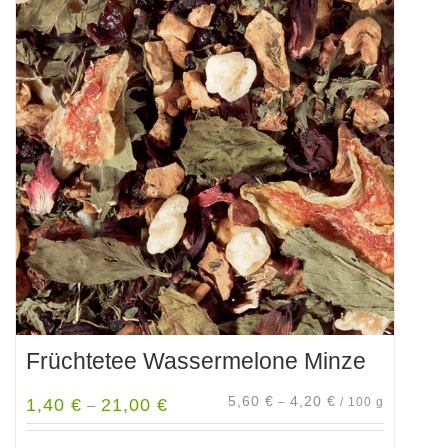
Früchtetee Wassermelone Minze
5,60
€
4,20
€
1,40
€
21,00
€
–
/
100
g
–