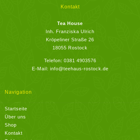
Optionen
Kontakt
können
auf
Tea House
der
Inh. Franziska Ulrich
Produktseite
Kröpeliner Straße 26
gewählt
18055 Rostock
werden
Telefon:
0381 4903576
E-Mail:
info@teehaus-rostock.de
Navigation
Startseite
Über uns
Shop
Kontakt