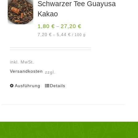
Schwarzer Tee Guayusa
Kakao
1,80
€
27,20
€
–
7,20
€
5,44
€
–
/
100
g
inkl. MwSt.
Versandkosten
zzgl.
Ausführung
Details
Dieses
Produkt
weist
mehrere
Varianten
auf.
Die