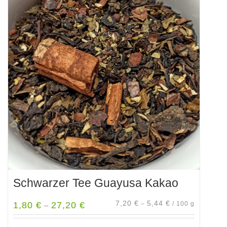
Schwarzer Tee Guayusa Kakao
7,20
€
5,44
€
1,80
€
27,20
€
–
/
100
g
–