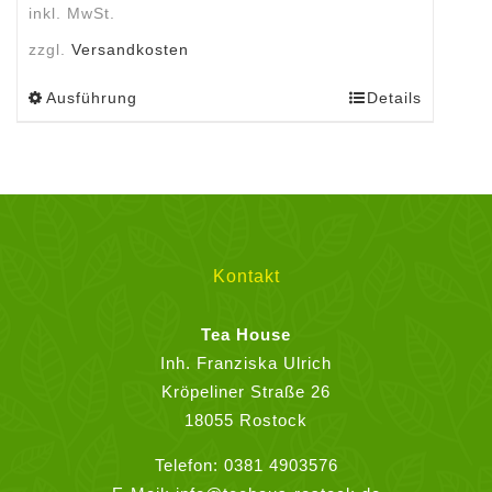
inkl. MwSt.
zzgl.
Versandkosten
Ausführung
Details
Dieses
Produkt
weist
mehrere
Varianten
auf.
Die
Kontakt
Optionen
können
Tea House
auf
Inh. Franziska Ulrich
der
Kröpeliner Straße 26
Produktseite
18055 Rostock
gewählt
Telefon:
0381 4903576
werden