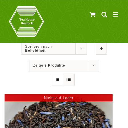
Zum
Inhalt
springen
Sortieren nach
Beliebtheit
Zeige
9 Produkte
Nicht auf Lager