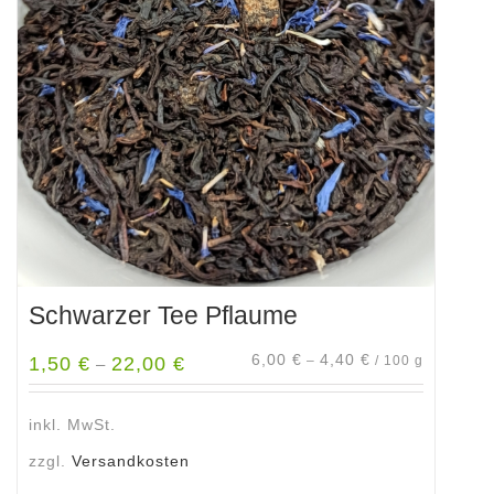
Schwarzer Tee Pflaume
6,00
€
4,40
€
1,50
€
22,00
€
–
/
100
g
–
inkl. MwSt.
zzgl.
Versandkosten