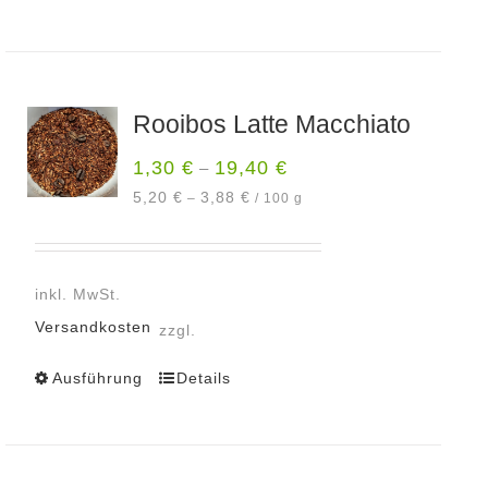
Produkt
weist
mehrere
Varianten
Rooibos Latte Macchiato
auf.
Die
1,30
€
19,40
€
–
Optionen
5,20
€
3,88
€
–
/
100
g
können
auf
der
inkl. MwSt.
Produktseite
gewählt
Versandkosten
zzgl.
werden
Ausführung
Details
Dieses
Produkt
weist
mehrere