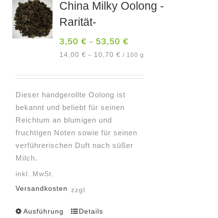
China Milky Oolong -
Rarität-
3,50
€
53,50
€
–
14,00
€
10,70
€
–
/
100
g
Dieser handgerollte Oolong ist
bekannt und beliebt für seinen
Reichtum an blumigen und
fruchtigen Noten sowie für seinen
verführerischen Duft nach süßer
Milch.
inkl. MwSt.
Versandkosten
zzgl.
Ausführung
Details
Dieses