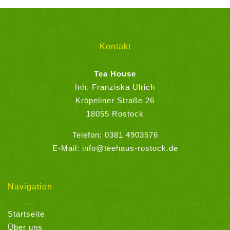
Varianten
auf.
Die
Optionen
Kontakt
können
auf
Tea House
der
Inh. Franziska Ulrich
Produktseite
Kröpeliner Straße 26
gewählt
18055 Rostock
werden
Telefon:
0381 4903576
E-Mail:
info@teehaus-rostock.de
Navigation
Startseite
Über uns