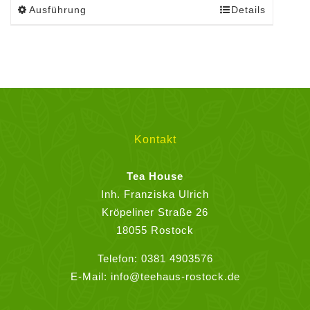
Ausführung
Details
Dieses
Produkt
weist
mehrere
Varianten
auf.
Die
Optionen
Kontakt
können
auf
Tea House
der
Inh. Franziska Ulrich
Produktseite
Kröpeliner Straße 26
gewählt
18055 Rostock
werden
Telefon:
0381 4903576
E-Mail:
info@teehaus-rostock.de