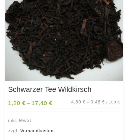
Schwarzer Tee Wildkirsch
4,80
€
3,48
€
1,20
€
17,40
€
–
/
100
g
–
inkl. MwSt.
zzgl.
Versandkosten