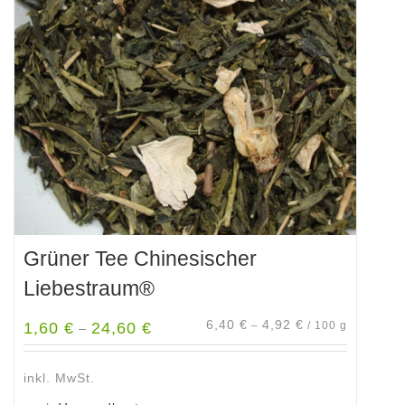
Grüner Tee Chinesischer
Liebestraum®
6,40
€
4,92
€
1,60
€
24,60
€
–
/
100
g
–
inkl. MwSt.