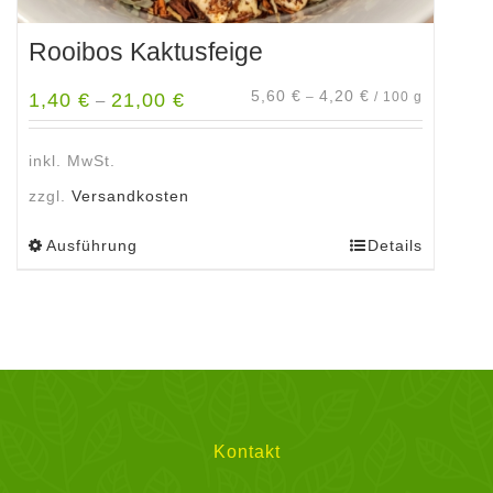
Rooibos Kaktusfeige
5,60
€
4,20
€
1,40
€
21,00
€
–
/
100
g
–
inkl. MwSt.
zzgl.
Versandkosten
Ausführung
Details
Dieses
Produkt
weist
mehrere
Varianten
auf.
Die
Optionen
Kontakt
können