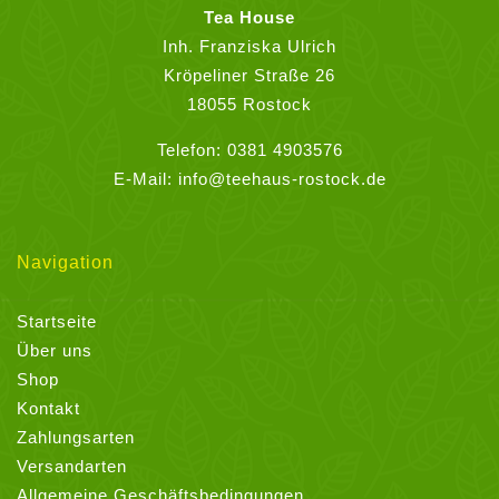
auf
Tea House
der
Inh. Franziska Ulrich
Produktseite
Kröpeliner Straße 26
gewählt
18055 Rostock
werden
Telefon:
0381 4903576
E-Mail:
info@teehaus-rostock.de
Navigation
Startseite
Über uns
Shop
Kontakt
Zahlungsarten
Versandarten
Allgemeine Geschäftsbedingungen