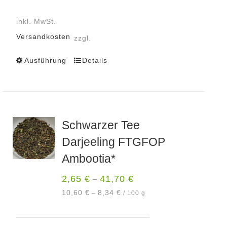
inkl. MwSt.
Versandkosten
zzgl.
Ausführung
Details
Dieses
Produkt
weist
mehrere
Varianten
Schwarzer Tee
auf.
Darjeeling FTGFOP
Die
Optionen
Ambootia*
können
2,65
€
41,70
€
–
auf
der
10,60
€
8,34
€
–
/
100
g
Produktseite
gewählt