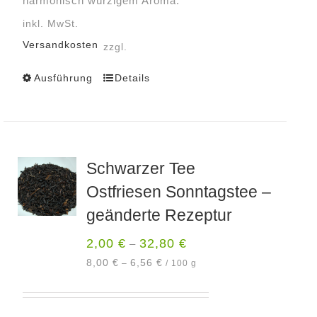
harmonisch würzigem Aroma.
inkl. MwSt.
Versandkosten
zzgl.
Ausführung
Details
Dieses
Produkt
weist
mehrere
Varianten
Schwarzer Tee
auf.
Ostfriesen Sonntagstee –
Die
Optionen
geänderte Rezeptur
können
2,00
€
32,80
€
–
auf
der
8,00
€
6,56
€
–
/
100
g
Produktseite
gewählt