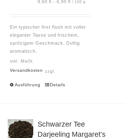
9,60
€
6,90
€
–
/
100
g
auf
der
Produktseite
Ein typischer first flush mit voller
gewählt
eleganter Tasse und frischem,
werden
spritzigem Geschmack. Duftig
aromatisch.
inkl. MwSt.
Versandkosten
zzgl.
Ausführung
Details
Dieses
Produkt
weist
mehrere
Varianten
Schwarzer Tee
auf.
Darjeeling Margaret’s
Die