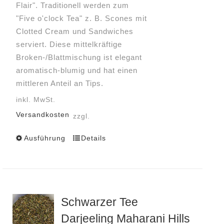
Flair". Traditionell werden zum
"Five o'clock Tea" z. B. Scones mit
Clotted Cream und Sandwiches
serviert. Diese mittelkräftige
Broken-/Blattmischung ist elegant
aromatisch-blumig und hat einen
mittleren Anteil an Tips.
inkl. MwSt.
Versandkosten
zzgl.
Ausführung
Details
Dieses
Produkt
weist
mehrere
Varianten
Schwarzer Tee
auf.
Darjeeling Maharani Hills
Die