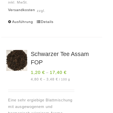
inkl. MwSt.
Versandkosten
zzgl.
Ausführung
Details
Dieses
Produkt
weist
mehrere
Varianten
Schwarzer Tee Assam
auf.
FOP
Die
Optionen
1,20
€
17,40
€
–
können
4,80
€
3,48
€
–
/
100
g
auf
der
Produktseite
Eine sehr ergiebige Blattmischung
gewählt
mit ausgewogenem und
werden