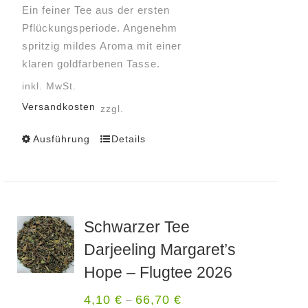
werden
Ein feiner Tee aus der ersten
Pflückungsperiode. Angenehm
spritzig mildes Aroma mit einer
klaren goldfarbenen Tasse.
inkl. MwSt.
Versandkosten
zzgl.
Ausführung
Details
Dieses
Produkt
weist
mehrere
Varianten
Schwarzer Tee
auf.
Darjeeling Margaret’s
Die
Optionen
Hope – Flugtee 2026
können
4,10
€
66,70
€
–
auf