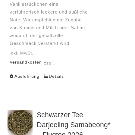
Vanillestückchen eine
verführerisch leckere und süßliche
Note. Wir empfehlen die Zugabe
von Kandis und Milch oder Sahne,
wodurch der gehaltvolle
Geschmack verstärkt wird.
inkl. MwSt.
Versandkosten
zzgl.
Ausführung
Details
Dieses
Produkt
weist
mehrere
Varianten
Schwarzer Tee
auf.
Darjeeling Samabeong*
Die
Optionen
– Flugtee 2026