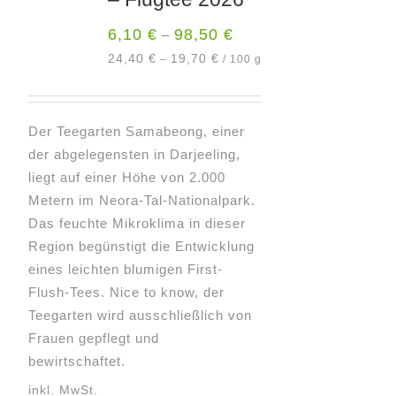
können
6,10
€
98,50
€
–
auf
der
24,40
€
19,70
€
–
/
100
g
Produktseite
gewählt
werden
Der Teegarten Samabeong, einer
der abgelegensten in Darjeeling,
liegt auf einer Höhe von 2.000
Metern im Neora-Tal-Nationalpark.
Das feuchte Mikroklima in dieser
Region begünstigt die Entwicklung
eines leichten blumigen First-
Flush-Tees. Nice to know, der
Teegarten wird ausschließlich von
Frauen gepflegt und
bewirtschaftet.
inkl. MwSt.