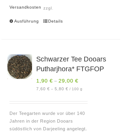
Versandkosten
zzgl.
Ausführung
Details
Dieses
Produkt
weist
mehrere
Varianten
Schwarzer Tee Dooars
auf.
Putharjhora* FTGFOP
Die
Optionen
1,90
€
29,00
€
–
können
7,60
€
5,80
€
–
/
100
g
auf
der
Produktseite
Der Teegarten wurde vor über 140
gewählt
Jahren in der Region Dooars
werden
südöstlich von Darjeeling angelegt.