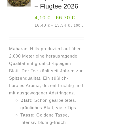
Optionen
– Flugtee 2026
können
4,10
€
66,70
€
–
auf
der
16,40
€
13,34
€
–
/
100
g
Produktseite
gewählt
werden
Maharani Hills produziert auf über
2.000 Meter eine herausragende
Qualität mit grünlich-tippigem
Blatt. Der Tee zählt seit Jahren zur
Spitzenqualität. Ein süßlich-
florales Aroma, dezent fruchtig und
mit ausgewogener Adstringenz.
Blatt:
Schön gearbeitetes,
grünliches Blatt, viele Tips
Tasse:
Goldene Tasse,
intensiv blumig-frisch