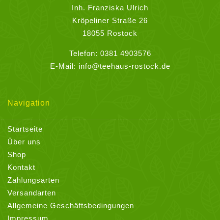
der
Inh. Franziska Ulrich
Produktseite
Kröpeliner Straße 26
gewählt
18055 Rostock
werden
Telefon:
0381 4903576
E-Mail:
info@teehaus-rostock.de
Navigation
Startseite
Über uns
Shop
Kontakt
Zahlungsarten
Versandarten
Allgemeine Geschäftsbedingungen
Impressum