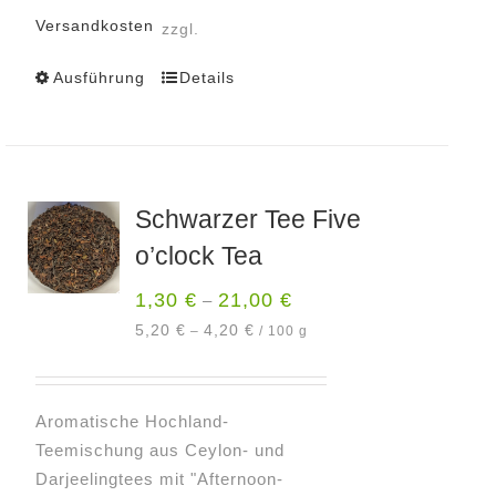
Versandkosten
zzgl.
Ausführung
Details
Dieses
Produkt
weist
mehrere
Varianten
Schwarzer Tee Five
auf.
o’clock Tea
Die
Optionen
1,30
€
21,00
€
–
können
5,20
€
4,20
€
–
/
100
g
auf
der
Produktseite
Aromatische Hochland-
gewählt
Teemischung aus Ceylon- und
werden
Darjeelingtees mit "Afternoon-