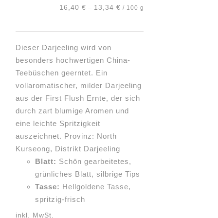
der
16,40
€
13,34
€
–
/
100
g
Produktseite
gewählt
werden
Dieser Darjeeling wird von
besonders hochwertigen China-
Teebüschen geerntet. Ein
vollaromatischer, milder Darjeeling
aus der First Flush Ernte, der sich
durch zart blumige Aromen und
eine leichte Spritzigkeit
auszeichnet. Provinz: North
Kurseong, Distrikt Darjeeling
Blatt:
Schön gearbeitetes,
grünliches Blatt, silbrige Tips
Tasse:
Hellgoldene Tasse,
spritzig-frisch
inkl. MwSt.