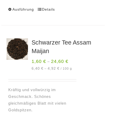
Ausführung
Details
Dieses
Produkt
weist
mehrere
Varianten
Schwarzer Tee Assam
auf.
Maijan
Die
Optionen
1,60
€
24,60
€
–
können
6,40
€
4,92
€
–
/
100
g
auf
der
Produktseite
Kräftig und vollwürzig im
gewählt
Geschmack. Schönes
werden
gleichmäßiges Blatt mit vielen
Goldspitzen.