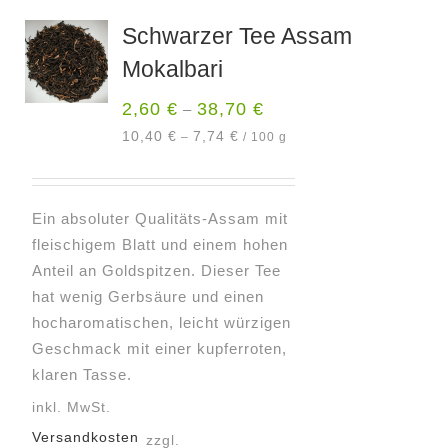
Varianten
Schwarzer Tee Assam
auf.
Mokalbari
Die
Optionen
2,60
€
38,70
€
–
können
10,40
€
7,74
€
–
/
100
g
auf
der
Produktseite
Ein absoluter Qualitäts-Assam mit
gewählt
fleischigem Blatt und einem hohen
werden
Anteil an Goldspitzen. Dieser Tee
hat wenig Gerbsäure und einen
hocharomatischen, leicht würzigen
Geschmack mit einer kupferroten,
klaren Tasse.
inkl. MwSt.
Versandkosten
zzgl.