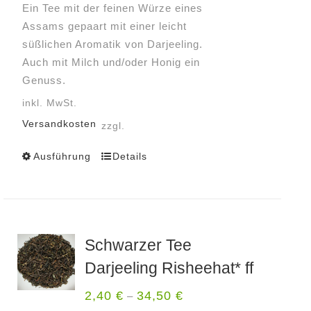
Ein Tee mit der feinen Würze eines
Assams gepaart mit einer leicht
süßlichen Aromatik von Darjeeling.
Auch mit Milch und/oder Honig ein
Genuss.
inkl. MwSt.
Versandkosten
zzgl.
Ausführung
Details
Dieses
Produkt
weist
mehrere
Varianten
Schwarzer Tee
auf.
Darjeeling Risheehat* ff
Die
Optionen
2,40
€
34,50
€
–
können