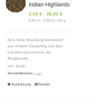
Indian Highlands
Die
Optionen
2,00
€
29,00
€
–
können
8,00
€
5,80
€
–
/
100
g
auf
der
Produktseite
Eine feine Mischung kombiniert
gewählt
aus mildem Darjeeling und dem
werden
frischen Geschmack der
Bergamotte.
inkl. MwSt.
Versandkosten
zzgl.
Ausführung
Details
Dieses
Produkt
weist
mehrere