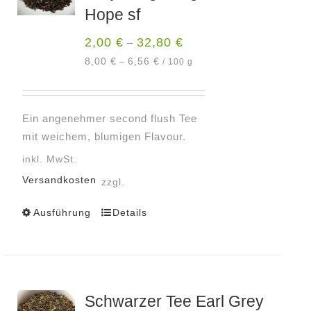
Optionen
Hope sf
können
2,00
€
32,80
€
–
auf
der
8,00
€
6,56
€
–
/
100
g
Produktseite
gewählt
werden
Ein angenehmer second flush Tee
mit weichem, blumigen Flavour.
inkl. MwSt.
Versandkosten
zzgl.
Ausführung
Details
Dieses
Produkt
weist
mehrere
Varianten
Schwarzer Tee Earl Grey
auf.