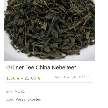
Optionen
können
auf
der
Produktseite
gewählt
werden
Grüner Tee China Nebeltee*
6,00
€
4,40
€
1,50
€
22,00
€
–
/
100
g
–
inkl. MwSt.
zzgl.
Versandkosten