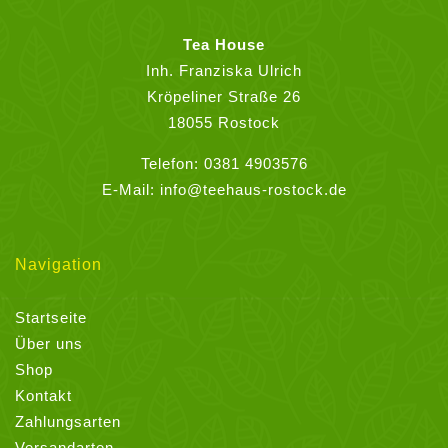
auf
der
Tea House
Produktseite
Inh. Franziska Ulrich
gewählt
Kröpeliner Straße 26
werden
18055 Rostock
Telefon:
0381 4903576
E-Mail:
info@teehaus-rostock.de
Navigation
Startseite
Über uns
Shop
Kontakt
Zahlungsarten
Versandarten