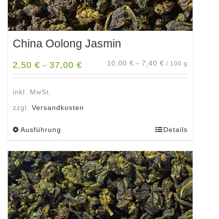
China Oolong Jasmin
10,00
€
7,40
€
2,50
€
37,00
€
–
/
100
g
–
inkl. MwSt.
zzgl.
Versandkosten
Ausführung
Details
Dieses
Produkt
weist
mehrere
Varianten
auf.
Die