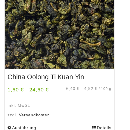
Optionen
können
auf
der
Produktseite
gewählt
werden
China Oolong Ti Kuan Yin
6,40
€
4,92
€
1,60
€
24,60
€
–
/
100
g
–
inkl. MwSt.
zzgl.
Versandkosten
Ausführung
Details
Dieses