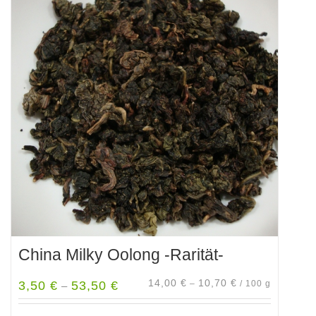
China Milky Oolong -Rarität-
14,00
€
10,70
€
3,50
€
53,50
€
–
/
100
g
–