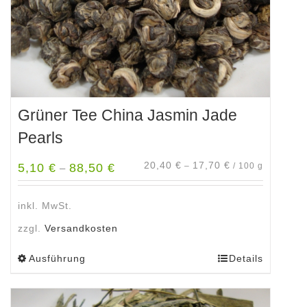
Produktseite
gewählt
werden
Grüner Tee China Jasmin Jade
Pearls
20,40
€
17,70
€
5,10
€
88,50
€
–
/
100
g
–
inkl. MwSt.
zzgl.
Versandkosten
Ausführung
Details
Dieses
Produkt
weist