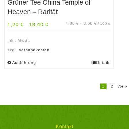
Grüner Tee China Temple of
Heaven – Rarität
4,80
€
3,68
€
1,20
€
18,40
€
–
/
100
g
–
inkl. MwSt.
zzgl.
Versandkosten
Ausführung
Details
Dieses
Produkt
weist
mehrere
1
2
Vor
Varianten
auf.
Die
Optionen
können
Kontakt