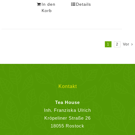
In den
Details
Korb
1
2
Vor
Kontakt
Tea House
Inh. Franziska Ulrich
Kröpeliner Straße 26
18055 Rostock